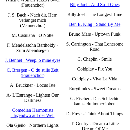
Billy Joel - And So It Goes
(Frauenchor)
Billy Joel - The Longest Time
J. S. Bach - Nach dir, Herr,
verlanget mich
Ben E. King - Stand By Me
(Männerchor)
Bruno Mars - Uptown Funk
M. Casulana - O Notte
S. Carrington - That Lonesome
F. Mendelssohn Bartholdy -
Road
Zum Abendsegen
C. Chaplin - Smile
J. Bennet - Weep, o mine eyes
Coldplay - Fix You
C. Bresgen - O du stille Zeit
(Frauenchor)
Coldplay - Viva La Vida
A. Bruckner - Locus Iste
Eurythmics - Sweet Dreams
A- L'Estrange - Lighten Our
G. Fischer - Das Schlechte
Darkness
kannst du immer loben
Comedian Harmonists
D. Freyr - Think About Things
- Irgendwo auf der Welt
T. Gentry - Dream a Little
Ola Gjeilo - Northern Lights
Dream Of Me