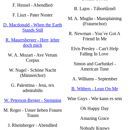
F. Hensel - Abendlied
B. Lajos - Tábortűznél
F. Liszt - Pater Noster
M. A. Muglia - Mansplaining
(Frauenchor)
D. Macdonald - When the Earth
Stands Still
R. Newman - You´ve Got A
Friend In Me
R. Mauersberger - Herr, lehre
doch mich
Elvis Presley - Can't Help
Falling In Love
W. A. Mozart - Ave Verum
Corpus
Simon and Garfunkel -
American Tune
W. Nagel - Schöne Nacht
(Männerchor)
A. Williams - September
G. Palestrina - Jesu, rex
B. Withers - Lean On Me
admirabilis
Wise Guys - Wie kann es sein
W. Peterson-Berger - Stemning
Oh Happy Day
M. Reger - Unser lieben Frauen
Traum
Amazing Grace
J. Rheinberger - Abendlied
Nobody Knows